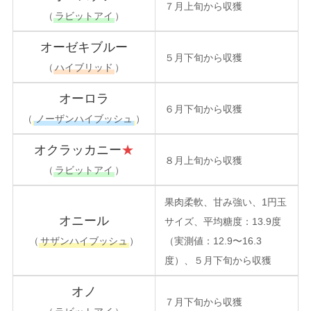
７月上旬から収獲
（
ラビットアイ
）
オーゼキブルー
５月下旬から収獲
（
ハイブリッド
）
オーロラ
６月下旬から収獲
（
ノーザンハイブッシュ
）
オクラッカニー
★
８月上旬から収獲
（
ラビットアイ
）
果肉柔軟、甘み強い、1円玉
オニール
サイズ、平均糖度：13.9度
（
サザンハイブッシュ
）
（実測値：12.9〜16.3
度）、５月下旬から収獲
オノ
７月下旬から収獲