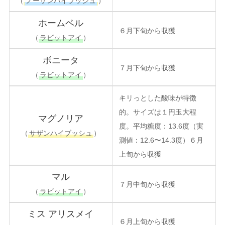
（
ノーザンハイブッシュ
）
ホームベル
６月下旬から収獲
（
ラビットアイ
）
ボニータ
７月下旬から収獲
（
ラビットアイ
）
キリっとした酸味が特徴
的。サイズは１円玉大程
マグノリア
度。平均糖度：13.6度（実
（
サザンハイブッシュ
）
測値：12.6〜14.3度）６月
上旬から収獲
マル
７月中旬から収獲
（
ラビットアイ
）
ミス アリスメイ
６月上旬から収獲