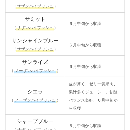
（
サザンハイブッシュ
）
サミット
６月中旬から収獲
（
サザンハイブッシュ
）
サンシャインブルー
６月中旬から収獲
（
サザンハイブッシュ
）
サンライズ
６月中旬から収獲
（
ノーザンハイブッシュ
）
皮が薄く、ゼリー質果肉、
シエラ
果汁多くジューシー、甘酸
（
ノーザンハイブッシュ
）
バランス良好、
６月中旬か
ら収獲
シャープブルー
６月中旬から収獲
（
サザンハイブッシュ
）