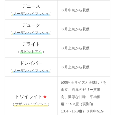
デニース
６月中旬から収獲
（
ノーザンハイブッシュ
）
デューク
６月上旬から収獲
（
ノーザンハイブッシュ
）
デライト
８月上旬から収獲
（
ラビットアイ
）
ドレイパー
６月上旬から収獲
（
ノーザンハイブッシュ
）
500円玉サイズと美味しさを
両立、肉厚のゼリー質果
トワイライト
★
肉、濃厚な甘味、平均糖
（
サザンハイブッシュ
）
度：15.3度（実測値：
13.4〜16.9度）６月中旬か