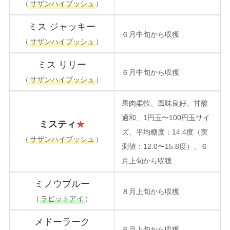
（
サザンハイブッシュ
）
ミス ジャッキー
６月中旬から収獲
（
サザンハイブッシュ
）
ミス リリー
６月中旬から収獲
（
サザンハイブッシュ
）
果肉柔軟、風味良好、甘酸
適和、1円玉〜100円玉サイ
ミスティ
★
ズ、平均糖度：14.4度（実
（
サザンハイブッシュ
）
測値：12.0〜15.8度）、６
月上旬から収獲
ミノウブルー
８月上旬から収獲
（
ラビットアイ
）
メドーラーク
６月上旬から収獲