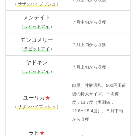
（
サザンハイブッシュ
）
メンデイト
７月中旬から収獲
（
ラビットアイ
）
モンゴメリー
７月上旬から収獲
（
ラビットアイ
）
ヤドキン
７月上
旬から収獲
（
ラビットアイ
）
肉厚、甘酸適和、500円玉前
後の特大サイズ、平均糖
ユーリカ
★
度：13.7度（実測値：
（
サザンハイブッシュ
）
12.8〜15.4度）、５月下旬
から収獲
ラヒ
★