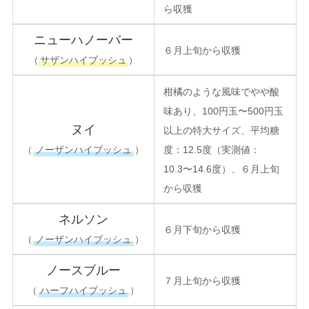
ら収獲
ニューハノーバー
６月上旬から収獲
（
サザンハイブッシュ
）
柑橘のような風味でやや酸
味あり、100円玉〜500円玉
ヌイ
以上の特大サイズ、平均糖
（
ノーザンハイブッシュ
）
度：12.5度（実測値：
10.3〜14.6度）、６月上旬
から収獲
ネルソン
６月下旬から収獲
（
ノーザンハイブッシュ
）
ノースブルー
７月上旬から収獲
（
ハーフハイブッシュ
）