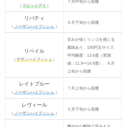
７月中旬から収獲
（
ラビットアイ
）
リバティ
６月下旬から収獲
（
ノーザンハイブッシュ
）
甘みが強くリンゴを感じる
風味あり、100円玉サイズ、
リベイル
平均糖度：13.6度（実測
（
サザンハイブッシュ
）
値：11.9〜14.8度）、６月
上旬から収獲
レイトブルー
７月上旬から収獲
（
ノーザンハイブッシュ
）
レヴィール
５月下旬から収獲
（
ノーザンハイブッシュ
）
爽やかな酸味で甘みも十