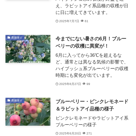
え、ラビットアイ系品種の収穫が日
に日に増えてきています。
2025年7月7日
61
今までにない暑さの6月！ブルー
農園便り
ベリーの収穫に異変が！
6月に入ってから36℃を超えるな
ど、通常とは異なる気候の影響で、
ハイブッシュ系ブルーベリーの収穫
時期にも変化が出ています。
2025年6月27日
99
ブルーベリー・ピンクレモネード
農園便り
＆ラビットアイ品種の様子
ピンクレモネードやラビットアイ系
ブルーベリーの様子
2025年6月20日
271