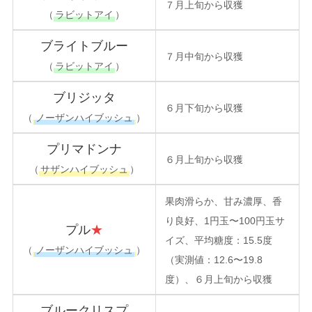
７月上旬から収獲
（
ラビットアイ
）
ブライトブルー
７月中旬から収獲
（
ラビットアイ
）
ブリジッタ
６月下旬から収獲
（
ノーザンハイブッシュ
）
プリマドンナ
６月上旬から収獲
（
サザンハイブッシュ
）
果肉滑らか、甘み濃厚、香
り良好、1円玉〜100円玉サ
プル
★
イズ、平均糖度：15.5度
（
ノーザンハイブッシュ
）
（実測値：12.6〜19.8
度）、６月上旬から収獲
ブルークリスプ