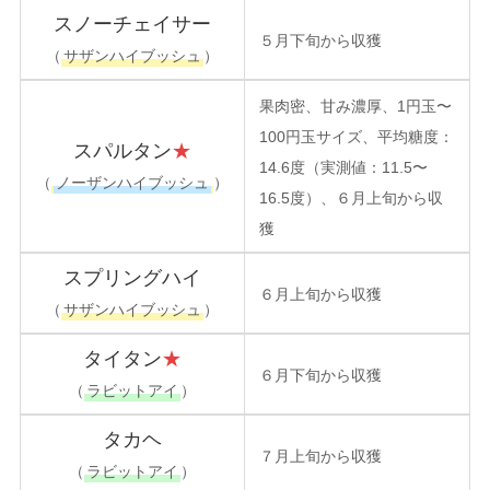
スノーチェイサー
５月下旬から収獲
（
サザンハイブッシュ
）
果肉密、甘み濃厚、1円玉〜
100円玉サイズ、平均糖度：
スパルタン
★
14.6度（実測値：11.5〜
（
ノーザンハイブッシュ
）
16.5度）、６月上旬から収
獲
スプリングハイ
６月上旬から収獲
（
サザンハイブッシュ
）
タイタン
★
６月下旬から収獲
（
ラビットアイ
）
タカヘ
７月上旬から収獲
（
ラビットアイ
）