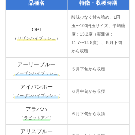
品種名
特徴・収穫時期
酸味少なく甘み強め、1円
玉〜100円玉サイズ、平均糖
OPI
度：13.2度（実測値：
（
サザンハイブッシュ
）
11.7〜14.8度）、５月下旬
から収獲
アーリーブルー
５月下旬から収獲
（
ノーザンハイブッシュ
）
アイバンホー
６月中旬から収獲
（
ノーザンハイブッシュ
）
アラパハ
６月下旬から収獲
（
ラビットアイ
）
アリスブルー