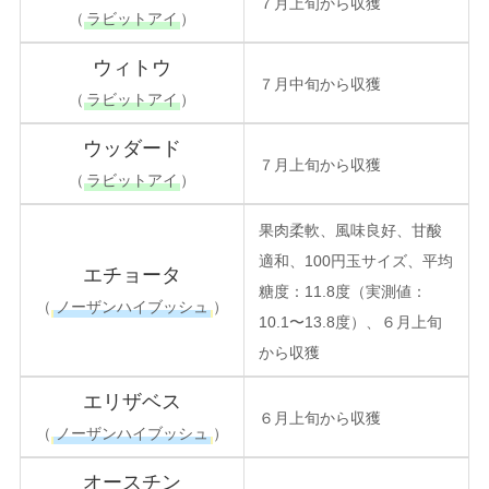
７月上旬から収獲
（
ラビットアイ
）
ウィトウ
７月中旬から収獲
（
ラビットアイ
）
ウッダード
７月上旬から収獲
（
ラビットアイ
）
果肉柔軟、風味良好、甘酸
適和、100円玉サイズ、平均
エチョータ
糖度：11.8度（実測値：
（
ノーザンハイブッシュ
）
10.1〜13.8度）、６月上旬
から収獲
エリザベス
６月上旬から収獲
（
ノーザンハイブッシュ
）
オースチン