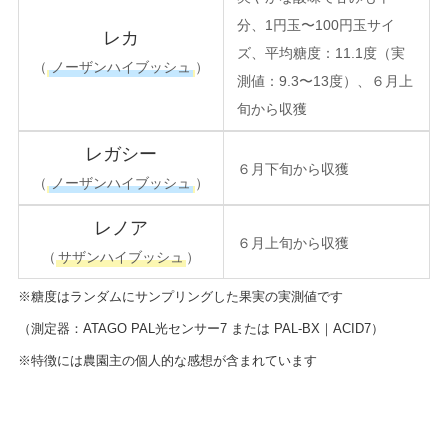
分、1円玉〜100円玉サイ
レカ
ズ、平均糖度：11.1度（実
（
ノーザンハイブッシュ
）
測値：9.3〜13度）、６月上
旬から収獲
レガシー
６月下旬から収獲
（
ノーザンハイブッシュ
）
レノア
６月上旬から収獲
（
サザンハイブッシュ
）
※糖度はランダムにサンプリングした果実の実測値です
（測定器：ATAGO PAL光センサー7 または PAL-BX｜ACID7）
※特徴には農園主の個人的な感想が含まれています