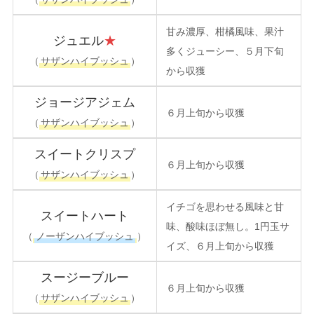
甘み濃厚、柑橘風味、果汁
ジュエル
★
多くジューシー、５月下旬
（
サザンハイブッシュ
）
から収獲
ジョージアジェム
６月上旬から収獲
（
サザンハイブッシュ
）
スイートクリスプ
６月上旬から収獲
（
サザンハイブッシュ
）
イチゴ
を
思わせる
風味
と
甘
スイートハート
味
、
酸味
ほぼ
無し
。
1円玉
サ
（
ノーザンハイブッシュ
）
イズ
、
６月上旬から収獲
スージーブルー
６月上旬から収獲
（
サザンハイブッシュ
）