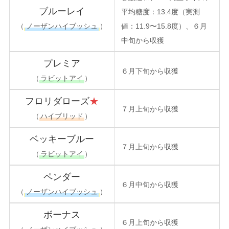
ブルーレイ
平均糖度：13.4度（実測
（
ノーザンハイブッシュ
）
値：11.9〜15.8度）、６月
中旬から収獲
プレミア
６月下旬から収獲
（
ラビットアイ
）
フロリダローズ
★
７月上旬から収獲
（
ハイブリッド
）
ベッキーブルー
７月上旬から収獲
（
ラビットアイ
）
ペンダー
６月中旬から収獲
（
ノーザンハイブッシュ
）
ボーナス
６月上旬から収獲