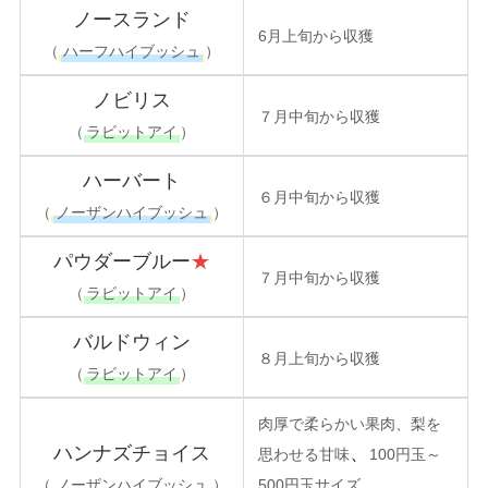
ノースランド
6月上旬から収獲
（
ハーフハイブッシュ
）
ノビリス
７月中旬から収獲
（
ラビットアイ
）
ハーバート
６月中旬から収獲
（
ノーザンハイブッシュ
）
パウダーブルー
★
７月中旬から収獲
（
ラビットアイ
）
バルドウィン
８月上旬から収獲
（
ラビットアイ
）
肉厚で柔らかい果肉、梨を
ハンナズチョイス
、
思わせる甘味
100円玉～
（
ノーザンハイブッシュ
）
500円玉サイズ